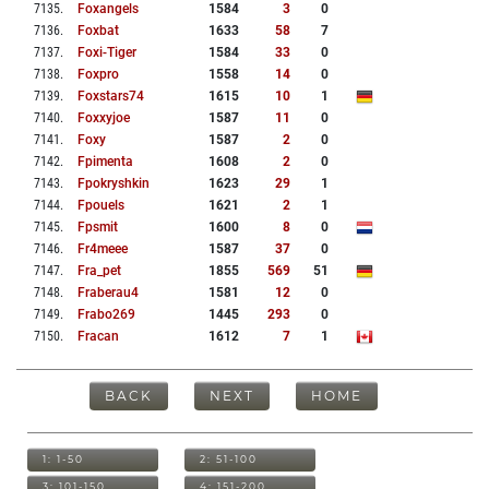
7135
.
Foxangels
1584
3
0
7136
.
Foxbat
1633
58
7
7137
.
Foxi-Tiger
1584
33
0
7138
.
Foxpro
1558
14
0
7139
.
Foxstars74
1615
10
1
7140
.
Foxxyjoe
1587
11
0
7141
.
Foxy
1587
2
0
7142
.
Fpimenta
1608
2
0
7143
.
Fpokryshkin
1623
29
1
7144
.
Fpouels
1621
2
1
7145
.
Fpsmit
1600
8
0
7146
.
Fr4meee
1587
37
0
7147
.
Fra_pet
1855
569
51
7148
.
Fraberau4
1581
12
0
7149
.
Frabo269
1445
293
0
7150
.
Fracan
1612
7
1
BACK
NEXT
HOME
1: 1-50
2: 51-100
3: 101-150
4: 151-200