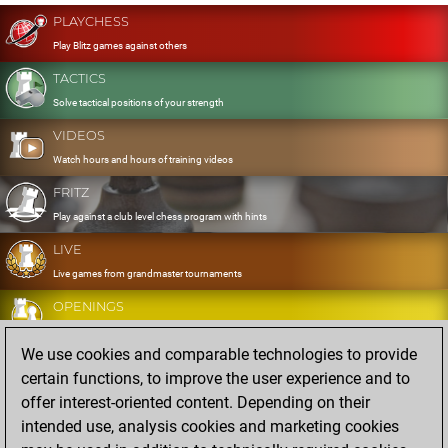
PLAYCHESS
Play Blitz games against others
TACTICS
Solve tactical positions of your strength
VIDEOS
Watch hours and hours of training videos
FRITZ
Play against a club level chess program with hints
LIVE
Live games from grandmaster tournaments
OPENINGS
Develop and exercise your openings
We use cookies and comparable technologies to provide
DATABASE
certain functions, to improve the user experience and to
Eight million strong games
offer interest-oriented content. Depending on their
MYGAMES
intended use, analysis cookies and marketing cookies
Store and analyse your own games in the cloud