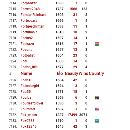
7114
.
Forpanzer
1583
1
0
7115
.
Forrest2048
1737
1566
123
7116
.
Forster Reinhard
1603
31
3
7117
.
Forteceara
1666
1
4
7118
.
Fortgeschritten
1598
11
1
7119
.
Fortuna57
1610
18
2
7120
.
Fortus2
1597
14
1
7121
.
Foskazn
1616
17
1
7122
.
Fosuna
1657
13
3
7123
.
Fotbalist
1654
23
6
7124
.
Foti
1503
14
0
7125
.
Fotios_filis
1677
29
4
#
Name
Elo
Beauty
Wins
Country
7126
.
Fotis13
1584
42
0
7127
.
Fotostargirl
1594
3
0
7128
.
Fou55
1571
15
1
7129
.
Foulds
1569
6
0
7130
.
Fourleafglover
1590
3
0
7131
.
Fourstarr
1587
1
0
7132
.
Fox_chess
1887
17499
3071
7133
.
Fox0788
1590
1
0
7134
.
Fox12345
1645
42
3