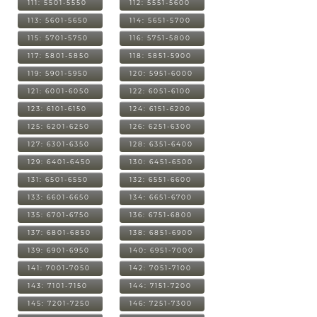
111: 5501-5550
112: 5551-5600
113: 5601-5650
114: 5651-5700
115: 5701-5750
116: 5751-5800
117: 5801-5850
118: 5851-5900
119: 5901-5950
120: 5951-6000
121: 6001-6050
122: 6051-6100
123: 6101-6150
124: 6151-6200
125: 6201-6250
126: 6251-6300
127: 6301-6350
128: 6351-6400
129: 6401-6450
130: 6451-6500
131: 6501-6550
132: 6551-6600
133: 6601-6650
134: 6651-6700
135: 6701-6750
136: 6751-6800
137: 6801-6850
138: 6851-6900
139: 6901-6950
140: 6951-7000
141: 7001-7050
142: 7051-7100
143: 7101-7150
144: 7151-7200
145: 7201-7250
146: 7251-7300