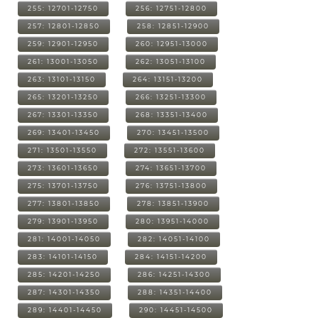
255: 12701-12750
256: 12751-12800
257: 12801-12850
258: 12851-12900
259: 12901-12950
260: 12951-13000
261: 13001-13050
262: 13051-13100
263: 13101-13150
264: 13151-13200
265: 13201-13250
266: 13251-13300
267: 13301-13350
268: 13351-13400
269: 13401-13450
270: 13451-13500
271: 13501-13550
272: 13551-13600
273: 13601-13650
274: 13651-13700
275: 13701-13750
276: 13751-13800
277: 13801-13850
278: 13851-13900
279: 13901-13950
280: 13951-14000
281: 14001-14050
282: 14051-14100
283: 14101-14150
284: 14151-14200
285: 14201-14250
286: 14251-14300
287: 14301-14350
288: 14351-14400
289: 14401-14450
290: 14451-14500