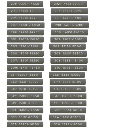
291: 14501-14550
292: 14551-14600
293: 14601-14650
294: 14651-14700
295: 14701-14750
296: 14751-14800
297: 14801-14850
298: 14851-14900
299: 14901-14950
300: 14951-15000
301: 15001-15050
302: 15051-15100
303: 15101-15150
304: 15151-15200
305: 15201-15250
306: 15251-15300
307: 15301-15350
308: 15351-15400
309: 15401-15450
310: 15451-15500
311: 15501-15550
312: 15551-15600
313: 15601-15650
314: 15651-15700
315: 15701-15750
316: 15751-15800
317: 15801-15850
318: 15851-15900
319: 15901-15950
320: 15951-16000
321: 16001-16050
322: 16051-16100
323: 16101-16150
324: 16151-16200
325: 16201-16250
326: 16251-16300