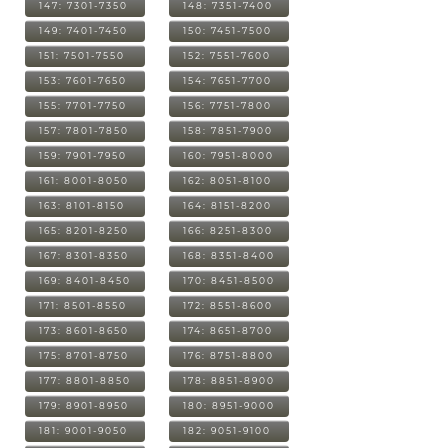
147: 7301-7350
148: 7351-7400
149: 7401-7450
150: 7451-7500
151: 7501-7550
152: 7551-7600
153: 7601-7650
154: 7651-7700
155: 7701-7750
156: 7751-7800
157: 7801-7850
158: 7851-7900
159: 7901-7950
160: 7951-8000
161: 8001-8050
162: 8051-8100
163: 8101-8150
164: 8151-8200
165: 8201-8250
166: 8251-8300
167: 8301-8350
168: 8351-8400
169: 8401-8450
170: 8451-8500
171: 8501-8550
172: 8551-8600
173: 8601-8650
174: 8651-8700
175: 8701-8750
176: 8751-8800
177: 8801-8850
178: 8851-8900
179: 8901-8950
180: 8951-9000
181: 9001-9050
182: 9051-9100