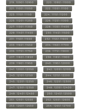
219: 10901-10950
220: 10951-11000
221: 11001-11050
222: 11051-11100
223: 11101-11150
224: 11151-11200
225: 11201-11250
226: 11251-11300
227: 11301-11350
228: 11351-11400
229: 11401-11450
230: 11451-11500
231: 11501-11550
232: 11551-11600
233: 11601-11650
234: 11651-11700
235: 11701-11750
236: 11751-11800
237: 11801-11850
238: 11851-11900
239: 11901-11950
240: 11951-12000
241: 12001-12050
242: 12051-12100
243: 12101-12150
244: 12151-12200
245: 12201-12250
246: 12251-12300
247: 12301-12350
248: 12351-12400
249: 12401-12450
250: 12451-12500
251: 12501-12550
252: 12551-12600
253: 12601-12650
254: 12651-12700