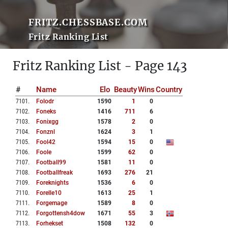
FRITZ.CHESSBASE.COM
Fritz Ranking List
Fritz Ranking List - Page 143
#
Name
Elo
Beauty
Wins
Country
7101
.
Folodr
1590
1
0
7102
.
Foneks
1416
711
6
7103
.
Fonixgg
1578
2
0
7104
.
Fonznl
1624
3
1
7105
.
Fool42
1594
15
0
7106
.
Foole
1599
62
0
7107
.
Football99
1581
11
0
7108
.
Footballfreak
1693
276
21
7109
.
Foreknights
1536
6
0
7110
.
Forelle10
1613
25
1
7111
.
Forgemage
1589
8
0
7112
.
Forgottensh4dow
1671
55
3
7113
.
Forhekset
1508
132
0