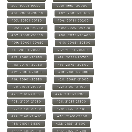
399: 19901-19950
400: 19951-20000
401: 20001-20050
402: 20051-20100
403: 20101-20150
404: 20151-20200
405: 20201-20250
406: 20251-20300
407: 20301-20350
408: 20351-20400
409: 20401-20450
410: 20451-20500
411: 20501-20550
412: 20551-20600
413: 20601-20650
414: 20651-20700
415: 20701-20750
416: 20751-20800
417: 20801-20850
418: 20851-20900
419: 20901-20950
420: 20951-21000
421: 21001-21050
422: 21051-21100
423: 21101-21150
424: 21151-21200
425: 21201-21250
426: 21251-21300
427: 21301-21350
428: 21351-21400
429: 21401-21450
430: 21451-21500
431: 21501-21550
432: 21551-21600
433: 21601-21650
434: 21651-21700