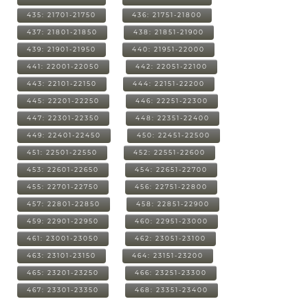
435: 21701-21750
436: 21751-21800
437: 21801-21850
438: 21851-21900
439: 21901-21950
440: 21951-22000
441: 22001-22050
442: 22051-22100
443: 22101-22150
444: 22151-22200
445: 22201-22250
446: 22251-22300
447: 22301-22350
448: 22351-22400
449: 22401-22450
450: 22451-22500
451: 22501-22550
452: 22551-22600
453: 22601-22650
454: 22651-22700
455: 22701-22750
456: 22751-22800
457: 22801-22850
458: 22851-22900
459: 22901-22950
460: 22951-23000
461: 23001-23050
462: 23051-23100
463: 23101-23150
464: 23151-23200
465: 23201-23250
466: 23251-23300
467: 23301-23350
468: 23351-23400