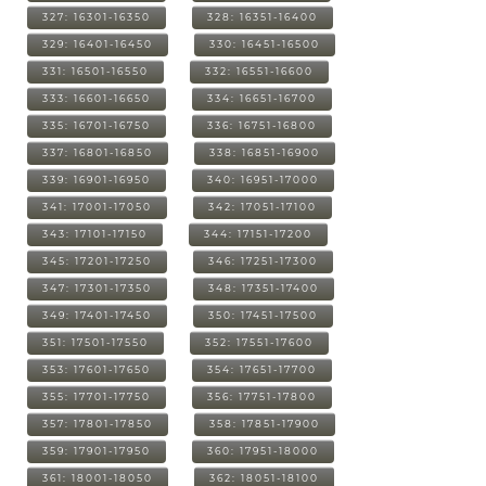
327: 16301-16350
328: 16351-16400
329: 16401-16450
330: 16451-16500
331: 16501-16550
332: 16551-16600
333: 16601-16650
334: 16651-16700
335: 16701-16750
336: 16751-16800
337: 16801-16850
338: 16851-16900
339: 16901-16950
340: 16951-17000
341: 17001-17050
342: 17051-17100
343: 17101-17150
344: 17151-17200
345: 17201-17250
346: 17251-17300
347: 17301-17350
348: 17351-17400
349: 17401-17450
350: 17451-17500
351: 17501-17550
352: 17551-17600
353: 17601-17650
354: 17651-17700
355: 17701-17750
356: 17751-17800
357: 17801-17850
358: 17851-17900
359: 17901-17950
360: 17951-18000
361: 18001-18050
362: 18051-18100