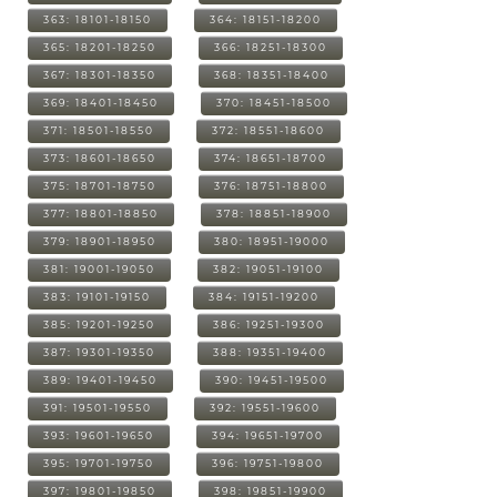
363: 18101-18150
364: 18151-18200
365: 18201-18250
366: 18251-18300
367: 18301-18350
368: 18351-18400
369: 18401-18450
370: 18451-18500
371: 18501-18550
372: 18551-18600
373: 18601-18650
374: 18651-18700
375: 18701-18750
376: 18751-18800
377: 18801-18850
378: 18851-18900
379: 18901-18950
380: 18951-19000
381: 19001-19050
382: 19051-19100
383: 19101-19150
384: 19151-19200
385: 19201-19250
386: 19251-19300
387: 19301-19350
388: 19351-19400
389: 19401-19450
390: 19451-19500
391: 19501-19550
392: 19551-19600
393: 19601-19650
394: 19651-19700
395: 19701-19750
396: 19751-19800
397: 19801-19850
398: 19851-19900