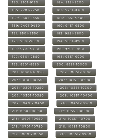
183: 9101-9150
184: 9151-9200
185: 9201-9250
186: 9251-9300
187: 9301-9350
188: 9351-9400
189: 9401-9450
190: 9451-9500
191: 9501-9550
192: 9551-9600
193: 9601-9650
194: 9651-9700
195: 9701-9750
196: 9751-9800
197: 9801-9850
198: 9851-9900
199: 9901-9950
200: 9951-10000
201: 10001-10050
202: 10051-10100
203: 10101-10150
204: 10151-10200
205: 10201-10250
206: 10251-10300
207: 10301-10350
208: 10351-10400
209: 10401-10450
210: 10451-10500
211: 10501-10550
212: 10551-10600
213: 10601-10650
214: 10651-10700
215: 10701-10750
216: 10751-10800
217: 10801-10850
218: 10851-10900