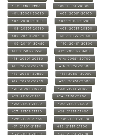
399: 19901-19950
400: 19951-20000
401: 20001-20050
402: 20051-20100
403: 20101-20150
404: 20151-20200
405: 20201-20250
406: 20251-20300
407: 20301-20350
408: 20351-20400
409: 20401-20450
410: 20451-20500
411: 20501-20550
412: 20551-20600
413: 20601-20650
414: 20651-20700
415: 20701-20750
416: 20751-20800
417: 20801-20850
418: 20851-20900
419: 20901-20950
420: 20951-21000
421: 21001-21050
422: 21051-21100
423: 21101-21150
424: 21151-21200
425: 21201-21250
426: 21251-21300
427: 21301-21350
428: 21351-21400
429: 21401-21450
430: 21451-21500
431: 21501-21550
432: 21551-21600
433: 21601-21650
434: 21651-21700