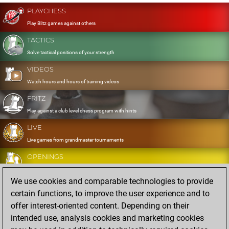
PLAYCHESS
Play Blitz games against others
TACTICS
Solve tactical positions of your strength
VIDEOS
Watch hours and hours of training videos
FRITZ
Play against a club level chess program with hints
LIVE
Live games from grandmaster tournaments
OPENINGS
Develop and exercise your openings
We use cookies and comparable technologies to provide
DATABASE
certain functions, to improve the user experience and to
Eight million strong games
offer interest-oriented content. Depending on their
MYGAMES
intended use, analysis cookies and marketing cookies
Store and analyse your own games in the cloud