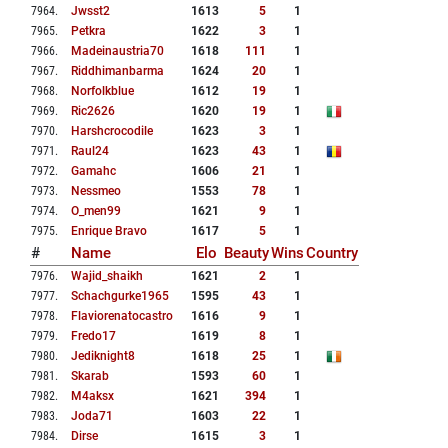
7964
.
Jwsst2
1613
5
1
7965
.
Petkra
1622
3
1
7966
.
Madeinaustria70
1618
111
1
7967
.
Riddhimanbarma
1624
20
1
7968
.
Norfolkblue
1612
19
1
7969
.
Ric2626
1620
19
1
7970
.
Harshcrocodile
1623
3
1
7971
.
Raul24
1623
43
1
7972
.
Gamahc
1606
21
1
7973
.
Nessmeo
1553
78
1
7974
.
O_men99
1621
9
1
7975
.
Enrique Bravo
1617
5
1
#
Name
Elo
Beauty
Wins
Country
7976
.
Wajid_shaikh
1621
2
1
7977
.
Schachgurke1965
1595
43
1
7978
.
Flaviorenatocastro
1616
9
1
7979
.
Fredo17
1619
8
1
7980
.
Jediknight8
1618
25
1
7981
.
Skarab
1593
60
1
7982
.
M4aksx
1621
394
1
7983
.
Joda71
1603
22
1
7984
.
Dirse
1615
3
1