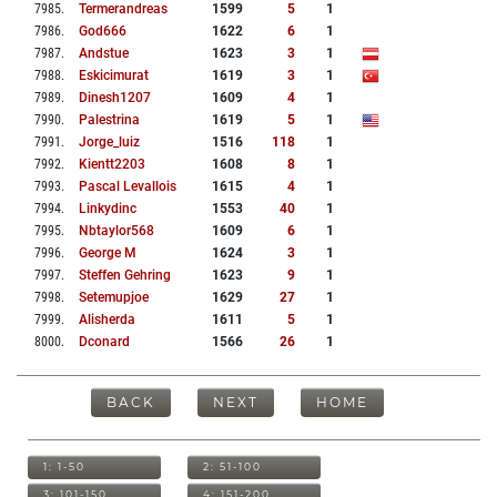
7985
.
Termerandreas
1599
5
1
7986
.
God666
1622
6
1
7987
.
Andstue
1623
3
1
7988
.
Eskicimurat
1619
3
1
7989
.
Dinesh1207
1609
4
1
7990
.
Palestrina
1619
5
1
7991
.
Jorge_luiz
1516
118
1
7992
.
Kientt2203
1608
8
1
7993
.
Pascal Levallois
1615
4
1
7994
.
Linkydinc
1553
40
1
7995
.
Nbtaylor568
1609
6
1
7996
.
George M
1624
3
1
7997
.
Steffen Gehring
1623
9
1
7998
.
Setemupjoe
1629
27
1
7999
.
Alisherda
1611
5
1
8000
.
Dconard
1566
26
1
BACK
NEXT
HOME
1: 1-50
2: 51-100
3: 101-150
4: 151-200