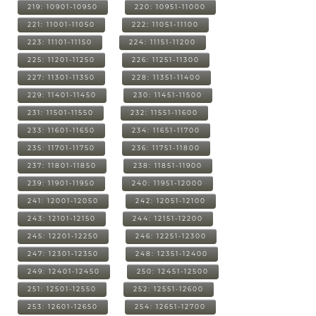
219: 10901-10950
220: 10951-11000
221: 11001-11050
222: 11051-11100
223: 11101-11150
224: 11151-11200
225: 11201-11250
226: 11251-11300
227: 11301-11350
228: 11351-11400
229: 11401-11450
230: 11451-11500
231: 11501-11550
232: 11551-11600
233: 11601-11650
234: 11651-11700
235: 11701-11750
236: 11751-11800
237: 11801-11850
238: 11851-11900
239: 11901-11950
240: 11951-12000
241: 12001-12050
242: 12051-12100
243: 12101-12150
244: 12151-12200
245: 12201-12250
246: 12251-12300
247: 12301-12350
248: 12351-12400
249: 12401-12450
250: 12451-12500
251: 12501-12550
252: 12551-12600
253: 12601-12650
254: 12651-12700