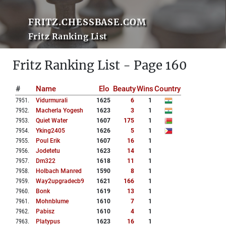
FRITZ.CHESSBASE.COM
Fritz Ranking List
Fritz Ranking List - Page 160
#
Name
Elo
Beauty
Wins
Country
7951
.
Vidurmurali
1625
6
1
7952
.
Macherla Yogesh
1623
3
1
7953
.
Quiet Water
1607
175
1
7954
.
Yking2405
1626
5
1
7955
.
Poul Erik
1607
16
1
7956
.
Jodetetu
1623
14
1
7957
.
Dm322
1618
11
1
7958
.
Holbach Manred
1590
8
1
7959
.
Way2upgradecb9
1621
166
1
7960
.
Bonk
1619
13
1
7961
.
Mohnblume
1610
7
1
7962
.
Pabisz
1610
4
1
7963
.
Platypus
1623
16
1