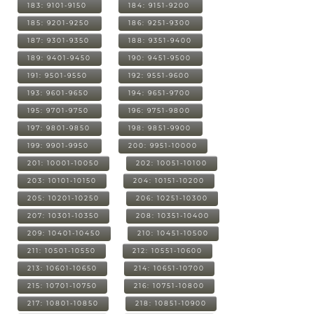
183: 9101-9150
184: 9151-9200
185: 9201-9250
186: 9251-9300
187: 9301-9350
188: 9351-9400
189: 9401-9450
190: 9451-9500
191: 9501-9550
192: 9551-9600
193: 9601-9650
194: 9651-9700
195: 9701-9750
196: 9751-9800
197: 9801-9850
198: 9851-9900
199: 9901-9950
200: 9951-10000
201: 10001-10050
202: 10051-10100
203: 10101-10150
204: 10151-10200
205: 10201-10250
206: 10251-10300
207: 10301-10350
208: 10351-10400
209: 10401-10450
210: 10451-10500
211: 10501-10550
212: 10551-10600
213: 10601-10650
214: 10651-10700
215: 10701-10750
216: 10751-10800
217: 10801-10850
218: 10851-10900