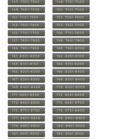
147: 7301-7350
148: 7351-7400
149: 7401-7450
150: 7451-7500
151: 7501-7550
152: 7551-7600
153: 7601-7650
154: 7651-7700
155: 7701-7750
156: 7751-7800
157: 7801-7850
158: 7851-7900
159: 7901-7950
160: 7951-8000
161: 8001-8050
162: 8051-8100
163: 8101-8150
164: 8151-8200
165: 8201-8250
166: 8251-8300
167: 8301-8350
168: 8351-8400
169: 8401-8450
170: 8451-8500
171: 8501-8550
172: 8551-8600
173: 8601-8650
174: 8651-8700
175: 8701-8750
176: 8751-8800
177: 8801-8850
178: 8851-8900
179: 8901-8950
180: 8951-9000
181: 9001-9050
182: 9051-9100