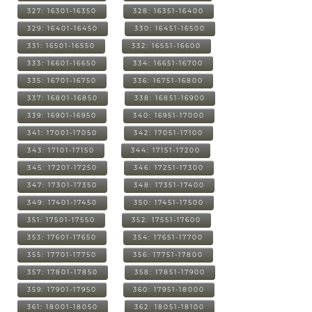
327: 16301-16350
328: 16351-16400
329: 16401-16450
330: 16451-16500
331: 16501-16550
332: 16551-16600
333: 16601-16650
334: 16651-16700
335: 16701-16750
336: 16751-16800
337: 16801-16850
338: 16851-16900
339: 16901-16950
340: 16951-17000
341: 17001-17050
342: 17051-17100
343: 17101-17150
344: 17151-17200
345: 17201-17250
346: 17251-17300
347: 17301-17350
348: 17351-17400
349: 17401-17450
350: 17451-17500
351: 17501-17550
352: 17551-17600
353: 17601-17650
354: 17651-17700
355: 17701-17750
356: 17751-17800
357: 17801-17850
358: 17851-17900
359: 17901-17950
360: 17951-18000
361: 18001-18050
362: 18051-18100