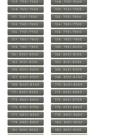
147: 7301-7350
148: 7351-7400
149: 7401-7450
150: 7451-7500
151: 7501-7550
152: 7551-7600
153: 7601-7650
154: 7651-7700
155: 7701-7750
156: 7751-7800
157: 7801-7850
158: 7851-7900
159: 7901-7950
160: 7951-8000
161: 8001-8050
162: 8051-8100
163: 8101-8150
164: 8151-8200
165: 8201-8250
166: 8251-8300
167: 8301-8350
168: 8351-8400
169: 8401-8450
170: 8451-8500
171: 8501-8550
172: 8551-8600
173: 8601-8650
174: 8651-8700
175: 8701-8750
176: 8751-8800
177: 8801-8850
178: 8851-8900
179: 8901-8950
180: 8951-9000
181: 9001-9050
182: 9051-9100