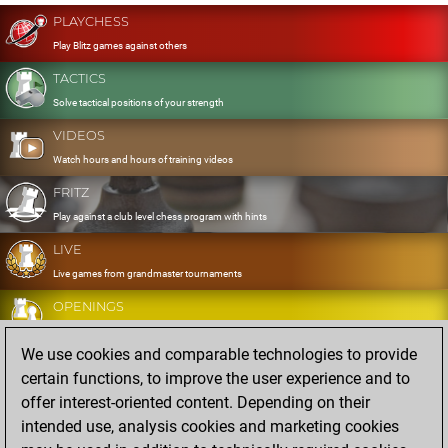
PLAYCHESS
Play Blitz games against others
TACTICS
Solve tactical positions of your strength
VIDEOS
Watch hours and hours of training videos
FRITZ
Play against a club level chess program with hints
LIVE
Live games from grandmaster tournaments
OPENINGS
Develop and exercise your openings
We use cookies and comparable technologies to provide
DATABASE
certain functions, to improve the user experience and to
Eight million strong games
offer interest-oriented content. Depending on their
MYGAMES
intended use, analysis cookies and marketing cookies
Store and analyse your own games in the cloud