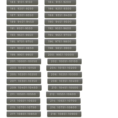
183: 9101-9150
184: 9151-9200
185: 9201-9250
186: 9251-9300
187: 9301-9350
188: 9351-9400
189: 9401-9450
190: 9451-9500
191: 9501-9550
192: 9551-9600
193: 9601-9650
194: 9651-9700
195: 9701-9750
196: 9751-9800
197: 9801-9850
198: 9851-9900
199: 9901-9950
200: 9951-10000
201: 10001-10050
202: 10051-10100
203: 10101-10150
204: 10151-10200
205: 10201-10250
206: 10251-10300
207: 10301-10350
208: 10351-10400
209: 10401-10450
210: 10451-10500
211: 10501-10550
212: 10551-10600
213: 10601-10650
214: 10651-10700
215: 10701-10750
216: 10751-10800
217: 10801-10850
218: 10851-10900