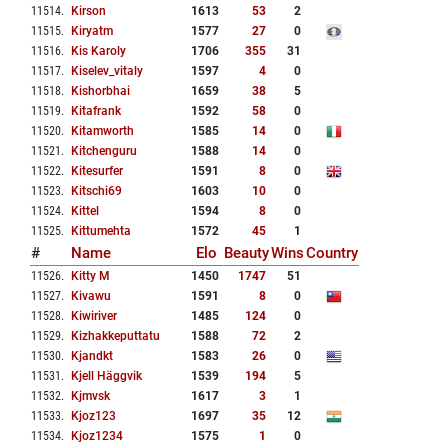
11514
.
Kirson
1613
53
2
11515
.
Kiryatm
1577
27
0
11516
.
Kis Karoly
1706
355
31
11517
.
Kiselev_vitaly
1597
4
0
11518
.
Kishorbhai
1659
38
5
11519
.
Kitafrank
1592
58
0
11520
.
Kitamworth
1585
14
0
11521
.
Kitchenguru
1588
14
0
11522
.
Kitesurfer
1591
8
0
11523
.
Kitschi69
1603
10
0
11524
.
Kittel
1594
8
0
11525
.
Kittumehta
1572
45
1
#
Name
Elo
Beauty
Wins
Country
11526
.
Kitty M
1450
1747
51
11527
.
Kivawu
1591
8
0
11528
.
Kiwiriver
1485
124
0
11529
.
Kizhakkeputtatu
1588
72
2
11530
.
Kjandkt
1583
26
0
11531
.
Kjell Häggvik
1539
194
5
11532
.
Kjmvsk
1617
3
1
11533
.
Kjoz123
1697
35
12
11534
.
Kjoz1234
1575
1
0