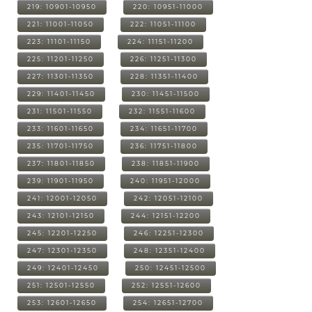
219: 10901-10950
220: 10951-11000
221: 11001-11050
222: 11051-11100
223: 11101-11150
224: 11151-11200
225: 11201-11250
226: 11251-11300
227: 11301-11350
228: 11351-11400
229: 11401-11450
230: 11451-11500
231: 11501-11550
232: 11551-11600
233: 11601-11650
234: 11651-11700
235: 11701-11750
236: 11751-11800
237: 11801-11850
238: 11851-11900
239: 11901-11950
240: 11951-12000
241: 12001-12050
242: 12051-12100
243: 12101-12150
244: 12151-12200
245: 12201-12250
246: 12251-12300
247: 12301-12350
248: 12351-12400
249: 12401-12450
250: 12451-12500
251: 12501-12550
252: 12551-12600
253: 12601-12650
254: 12651-12700