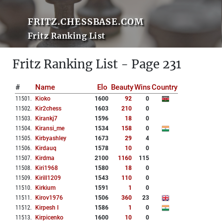
FRITZ.CHESSBASE.COM
Fritz Ranking List
Fritz Ranking List - Page 231
#
Name
Elo
Beauty
Wins
Country
11501
.
Kioko
1600
92
0
11502
.
Kir2chess
1603
210
0
11503
.
Kirankj7
1596
18
0
11504
.
Kiransi_me
1534
158
0
11505
.
Kirbyashley
1673
29
4
11506
.
Kirdauq
1578
10
0
11507
.
Kirdma
2100
1160
115
11508
.
Kiri1968
1580
18
0
11509
.
Kirill1209
1543
110
0
11510
.
Kirkium
1591
1
0
11511
.
Kirov1976
1506
360
23
11512
.
Kirpesh I
1586
1
0
11513
.
Kirpicenko
1600
10
0