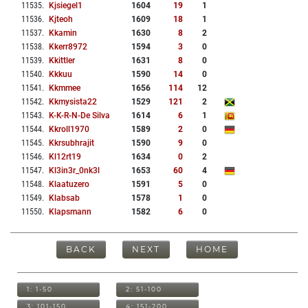
11535
.
Kjsiegel1
1604
19
1
11536
.
Kjteoh
1609
18
1
11537
.
Kkamin
1630
8
2
11538
.
Kkerr8972
1594
3
0
11539
.
Kkittler
1631
8
0
11540
.
Kkkuu
1590
14
0
11541
.
Kkmmee
1656
114
12
11542
.
Kkmysista22
1529
121
2
11543
.
K-K-R-N-De Silva
1614
6
1
11544
.
Kkroll1970
1589
2
0
11545
.
Kkrsubhrajit
1590
9
0
11546
.
Kl12rt19
1634
0
2
11547
.
Kl3in3r_0nk3l
1653
60
4
11548
.
Klaatuzero
1591
5
0
11549
.
Klabsab
1578
1
0
11550
.
Klapsmann
1582
6
0
BACK
NEXT
HOME
1: 1-50
2: 51-100
3: 101-150
4: 151-200