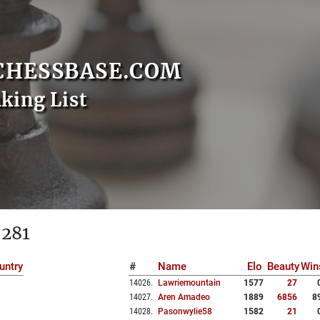
CHESSBASE.COM
nking List
 281
untry
#
Name
Elo
Beauty
Win
14026
.
Lawriemountain
1577
27
14027
.
Aren Amadeo
1889
6856
8
14028
.
Pasonwylie58
1582
21