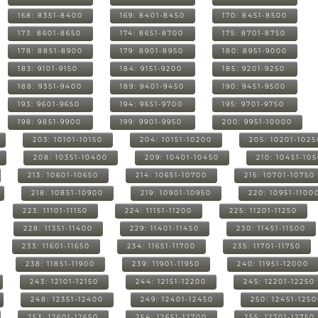
168: 8351-8400
169: 8401-8450
170: 8451-8500
173: 8601-8650
174: 8651-8700
175: 8701-8750
178: 8851-8900
179: 8901-8950
180: 8951-9000
183: 9101-9150
184: 9151-9200
185: 9201-9250
188: 9351-9400
189: 9401-9450
190: 9451-9500
193: 9601-9650
194: 9651-9700
195: 9701-9750
198: 9851-9900
199: 9901-9950
200: 9951-10000
203: 10101-10150
204: 10151-10200
205: 10201-1025
208: 10351-10400
209: 10401-10450
210: 10451-10
213: 10601-10650
214: 10651-10700
215: 10701-10750
218: 10851-10900
219: 10901-10950
220: 10951-1100
223: 11101-11150
224: 11151-11200
225: 11201-11250
228: 11351-11400
229: 11401-11450
230: 11451-11500
233: 11601-11650
234: 11651-11700
235: 11701-11750
238: 11851-11900
239: 11901-11950
240: 11951-12000
243: 12101-12150
244: 12151-12200
245: 12201-12250
248: 12351-12400
249: 12401-12450
250: 12451-125
253: 12601-12650
254: 12651-12700
255: 12701-12750