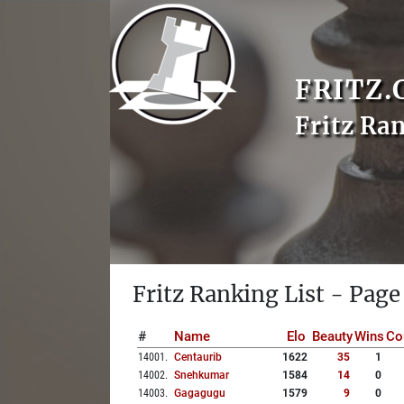
FRITZ.
Fritz Ra
Fritz Ranking List - Page
#
Name
Elo
Beauty
Wins
Co
14001
.
Centaurib
1622
35
1
14002
.
Snehkumar
1584
14
0
14003
.
Gagagugu
1579
9
0