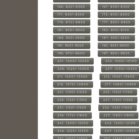
166: 8251-8300
167: 8301-8350
171: 8501-8550
172: 8551-8600
176: 8751-8800
177: 8801-8850
181: 9001-9050
182: 9051-9100
186: 9251-9300
187: 9301-9350
191: 9501-9550
192: 9551-9600
196: 9751-9800
197: 9801-9850
201: 10001-10050
202: 10051-10100
206: 10251-10300
207: 10301-10350
211: 10501-10550
212: 10551-10600
216: 10751-10800
217: 10801-10850
221: 11001-11050
222: 11051-11100
226: 11251-11300
227: 11301-11350
231: 11501-11550
232: 11551-11600
236: 11751-11800
237: 11801-11850
241: 12001-12050
242: 12051-12100
246: 12251-12300
247: 12301-12350
251: 12501-12550
252: 12551-12600