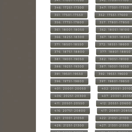
341: 17001-17050
342: 17051-17100
346: 17251-17300
347: 17301-17350
351: 17501-17550
352: 17551-17600
356: 17751-17800
357: 17801-17850
361: 18001-18050
362: 18051-18100
366: 18251-18300
367: 18301-18350
371: 18501-18550
372: 18551-18600
376: 18751-18800
377: 18801-18850
381: 19001-19050
382: 19051-19100
386: 19251-19300
387: 19301-19350
391: 19501-19550
392: 19551-19600
396: 19751-19800
397: 19801-19850
401: 20001-20050
402: 20051-2010
406: 20251-20300
407: 20301-2035
411: 20501-20550
412: 20551-20600
416: 20751-20800
417: 20801-2085
421: 21001-21050
422: 21051-21100
426: 21251-21300
427: 21301-21350