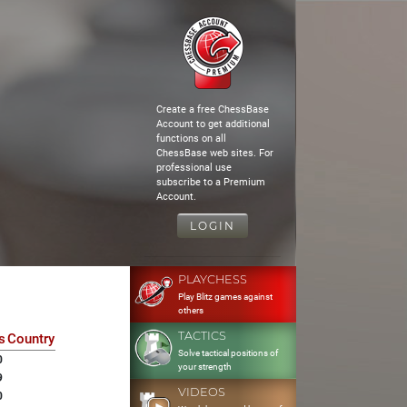
Create a free ChessBase
Account to get additional
functions on all
ChessBase web sites. For
professional use
subscribe to a Premium
Account.
LOGIN
PLAYCHESS
Play Blitz games against
others
TACTICS
s
Country
Solve tactical positions of
0
your strength
9
VIDEOS
0