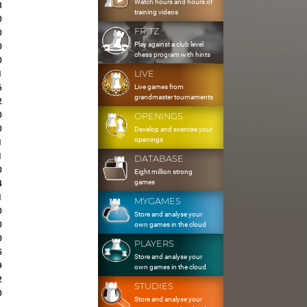
Watch hours and hours of
3
training videos
0
FRITZ
0
Play against a club level
0
chess program with hints
0
LIVE
1
Live games from
6
grandmaster tournaments
2
0
OPENINGS
0
Develop and exercise your
openings
1
1
DATABASE
0
Eight million strong
games
4
1
MYGAMES
0
Store and analyse your
0
own games in the cloud
0
PLAYERS
5
Store and analyse your
9
own games in the cloud
2
STUDIES
0
Store and analyse your