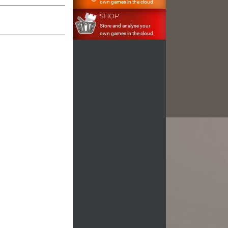
own games in the cloud
SHOP
Store and analyse your
own games in the cloud