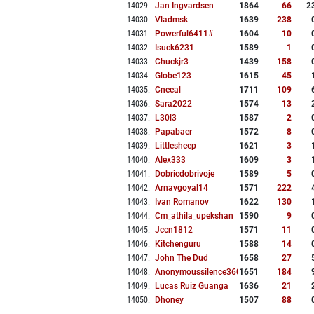
14029
.
Jan Ingvardsen
1864
66
2
14030
.
Vladmsk
1639
238
14031
.
Powerful6411#
1604
10
14032
.
Isuck6231
1589
1
14033
.
Chuckjr3
1439
158
14034
.
Globe123
1615
45
14035
.
Cneeal
1711
109
14036
.
Sara2022
1574
13
14037
.
L30l3
1587
2
14038
.
Papabaer
1572
8
14039
.
Littlesheep
1621
3
14040
.
Alex333
1609
3
14041
.
Dobricdobrivoje
1589
5
14042
.
Arnavgoyal14
1571
222
14043
.
Ivan Romanov
1622
130
14044
.
Cm_athila_upekshan
1590
9
14045
.
Jccn1812
1571
11
14046
.
Kitchenguru
1588
14
14047
.
John The Dud
1658
27
14048
.
Anonymoussilence3603
1651
184
14049
.
Lucas Ruiz Guanga
1636
21
14050
.
Dhoney
1507
88