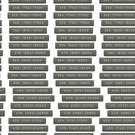
343: 17101-17150
344: 17151-17200
345: 17201-17250
348: 17351-17400
349: 17401-17450
350: 17451-1750
353: 17601-17650
354: 17651-17700
355: 17701-17750
358: 17851-17900
359: 17901-17950
360: 17951-1800
363: 18101-18150
364: 18151-18200
365: 18201-1825
368: 18351-18400
369: 18401-18450
370: 18451-185
373: 18601-18650
374: 18651-18700
375: 18701-1875
378: 18851-18900
379: 18901-18950
380: 18951-19
383: 19101-19150
384: 19151-19200
385: 19201-19250
388: 19351-19400
389: 19401-19450
390: 19451-195
393: 19601-19650
394: 19651-19700
395: 19701-19750
398: 19851-19900
399: 19901-19950
400: 19951-200
0
403: 20101-20150
404: 20151-20200
405: 20201-
0
408: 20351-20400
409: 20401-20450
410: 20451
413: 20601-20650
414: 20651-20700
415: 20701-2
0
418: 20851-20900
419: 20901-20950
420: 20951-
423: 21101-21150
424: 21151-21200
425: 21201-21250
428: 21351-21400
429: 21401-21450
430: 21451-215