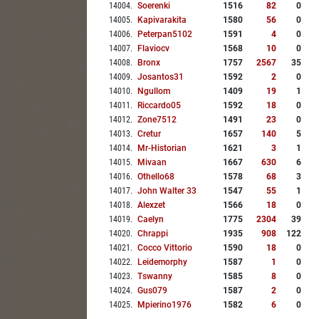
14004
.
Soerenki
1516
82
0
14005
.
Kapivarakita
1580
56
0
14006
.
Peterpan5102
1591
4
0
14007
.
Flaviocv
1568
10
0
14008
.
Bronx
1757
2567
35
14009
.
Josantos31
1592
2
0
14010
.
Ngullom
1409
19
1
14011
.
Riccardo05
1592
18
0
14012
.
Zone7512
1491
23
0
14013
.
Cretur
1657
140
5
14014
.
Mr-Historian
1621
3
1
14015
.
Mivaan
1667
630
6
14016
.
Othello68
1578
68
3
14017
.
John Walter 33
1547
55
1
14018
.
Alexzet
1566
18
0
14019
.
Caelyn
1775
2304
39
14020
.
Chrappi
1935
908
122
14021
.
Cocco Vittorio
1590
18
0
14022
.
Leidemorphy
1587
1
0
14023
.
Tswanny
1585
8
0
14024
.
Gus079
1587
2
0
14025
.
Mpierino1976
1582
6
0