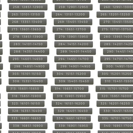
258: 12851-12900
259: 12901-12950
260: 12951-1300
263: 13101-13150
264: 13151-13200
265: 13201-13250
268: 13351-13400
269: 13401-13450
270: 13451-1350
273: 13601-13650
274: 13651-13700
275: 13701-13750
278: 13851-13900
279: 13901-13950
280: 13951-1400
283: 14101-14150
284: 14151-14200
285: 14201-1425
288: 14351-14400
289: 14401-14450
290: 14451-14
293: 14601-14650
294: 14651-14700
295: 14701-1475
298: 14851-14900
299: 14901-14950
300: 14951-15
303: 15101-15150
304: 15151-15200
305: 15201-15250
308: 15351-15400
309: 15401-15450
310: 15451-1550
313: 15601-15650
314: 15651-15700
315: 15701-15750
318: 15851-15900
319: 15901-15950
320: 15951-16000
323: 16101-16150
324: 16151-16200
325: 16201-16250
328: 16351-16400
329: 16401-16450
330: 16451-1650
333: 16601-16650
334: 16651-16700
335: 16701-16750
338: 16851-16900
339: 16901-16950
340: 16951-1700