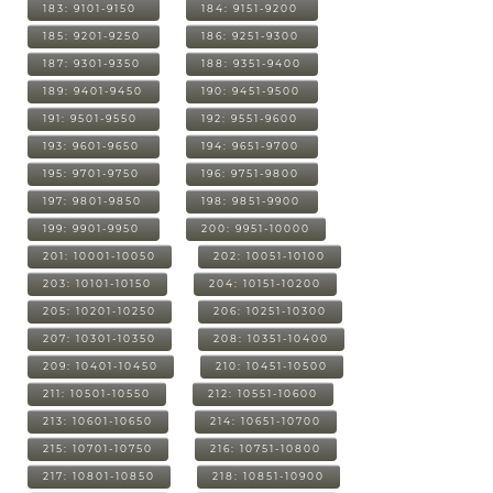
183: 9101-9150
184: 9151-9200
185: 9201-9250
186: 9251-9300
187: 9301-9350
188: 9351-9400
189: 9401-9450
190: 9451-9500
191: 9501-9550
192: 9551-9600
193: 9601-9650
194: 9651-9700
195: 9701-9750
196: 9751-9800
197: 9801-9850
198: 9851-9900
199: 9901-9950
200: 9951-10000
201: 10001-10050
202: 10051-10100
203: 10101-10150
204: 10151-10200
205: 10201-10250
206: 10251-10300
207: 10301-10350
208: 10351-10400
209: 10401-10450
210: 10451-10500
211: 10501-10550
212: 10551-10600
213: 10601-10650
214: 10651-10700
215: 10701-10750
216: 10751-10800
217: 10801-10850
218: 10851-10900