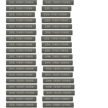
219: 10901-10950
220: 10951-11000
221: 11001-11050
222: 11051-11100
223: 11101-11150
224: 11151-11200
225: 11201-11250
226: 11251-11300
227: 11301-11350
228: 11351-11400
229: 11401-11450
230: 11451-11500
231: 11501-11550
232: 11551-11600
233: 11601-11650
234: 11651-11700
235: 11701-11750
236: 11751-11800
237: 11801-11850
238: 11851-11900
239: 11901-11950
240: 11951-12000
241: 12001-12050
242: 12051-12100
243: 12101-12150
244: 12151-12200
245: 12201-12250
246: 12251-12300
247: 12301-12350
248: 12351-12400
249: 12401-12450
250: 12451-12500
251: 12501-12550
252: 12551-12600
253: 12601-12650
254: 12651-12700