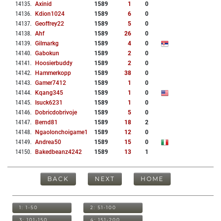
14135
.
Axinid
1589
1
0
14136
.
Kdion1024
1589
6
0
14137
.
Geoffrey22
1589
5
0
14138
.
Ahf
1589
26
0
14139
.
Gilmarkg
1589
4
0
14140
.
Gabokun
1589
2
0
14141
.
Hoosierbuddy
1589
2
0
14142
.
Hammerkopp
1589
38
0
14143
.
Gamer7412
1589
1
0
14144
.
Kqang345
1589
1
0
14145
.
Isuck6231
1589
1
0
14146
.
Dobricdobrivoje
1589
5
0
14147
.
Bernd81
1589
18
2
14148
.
Ngaolonchoigame1
1589
12
0
14149
.
Andrea50
1589
15
0
14150
.
Bakedbeanz4242
1589
13
1
BACK
NEXT
HOME
1: 1-50
2: 51-100
3: 101-150
4: 151-200