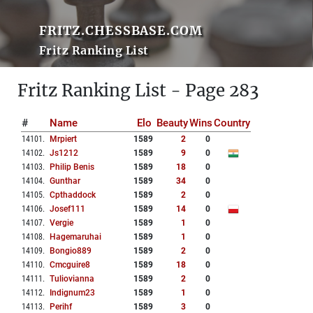
FRITZ.CHESSBASE.COM
Fritz Ranking List
Fritz Ranking List - Page 283
#
Name
Elo
Beauty
Wins
Country
14101
.
Mrpiert
1589
2
0
14102
.
Js1212
1589
9
0
14103
.
Philip Benis
1589
18
0
14104
.
Gunthar
1589
34
0
14105
.
Cpthaddock
1589
2
0
14106
.
Josef111
1589
14
0
14107
.
Vergie
1589
1
0
14108
.
Hagemaruhai
1589
1
0
14109
.
Bongio889
1589
2
0
14110
.
Cmcguire8
1589
18
0
14111
.
Tuliovianna
1589
2
0
14112
.
Indignum23
1589
1
0
14113
.
Perihf
1589
3
0