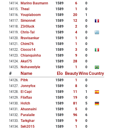
14114
.
Marino Baumann
1589
6
0
14115
.
Theal
1589
1
0
14116
.
Youplaboom
1589
20
1
14117
.
Simonnet
1589
12
0
14118
.
Z3r0luck
1589
2
0
14119
.
Chris-Tal
1589
4
0
14120
.
Rravisankar
1589
1
0
14121
.
Chimi76
1589
1
0
14122
.
Ciocco14
1589
3
0
14123
.
Chianquinha
1589
9
0
14124
.
Akat75
1589
28
0
14125
.
Nohavestyle
1589
1
0
#
Name
Elo
Beauty
Wins
Country
14126
.
Pitrk
1589
1
0
14127
.
Jonnyfox
1589
8
0
14128
.
El Capi
1589
11
1
14129
.
Flixflax
1589
19
0
14130
.
Hotch
1589
81
5
14131
.
Ahasnaini
1589
5
0
14132
.
Paralaile
1589
96
6
14133
.
Tarkghar
1589
9
0
14134
.
Seh2015
1589
1
0