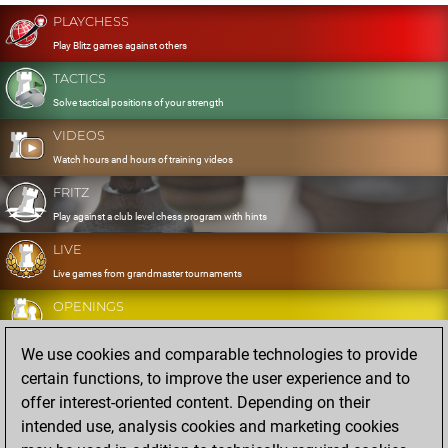
PLAYCHESS
Play Blitz games against others
TACTICS
Solve tactical positions of your strength
VIDEOS
Watch hours and hours of training videos
FRITZ
Play against a club level chess program with hints
LIVE
Live games from grandmaster tournaments
OPENINGS
Develop and exercise your openings
We use cookies and comparable technologies to provide
DATABASE
certain functions, to improve the user experience and to
Eight million strong games
offer interest-oriented content. Depending on their
MYGAMES
intended use, analysis cookies and marketing cookies
Store and analyse your own games in the cloud