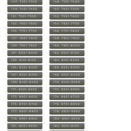
147: 7301-7350
148: 7351-7400
149: 7401-7450
150: 7451-7500
151: 7501-7550
152: 7551-7600
153: 7601-7650
154: 7651-7700
155: 7701-7750
156: 7751-7800
157: 7801-7850
158: 7851-7900
159: 7901-7950
160: 7951-8000
161: 8001-8050
162: 8051-8100
163: 8101-8150
164: 8151-8200
165: 8201-8250
166: 8251-8300
167: 8301-8350
168: 8351-8400
169: 8401-8450
170: 8451-8500
171: 8501-8550
172: 8551-8600
173: 8601-8650
174: 8651-8700
175: 8701-8750
176: 8751-8800
177: 8801-8850
178: 8851-8900
179: 8901-8950
180: 8951-9000
181: 9001-9050
182: 9051-9100