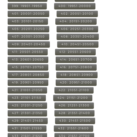
399: 19901-19950
400: 19951-20000
401: 20001-20050
402: 20051-20100
403: 20101-20150
404: 20151-20200
405: 20201-20250
406: 20251-20300
407: 20301-20350
408: 20351-20400
409: 20401-20450
410: 20451-20500
411: 20501-20550
412: 20551-20600
413: 20601-20650
414: 20651-20700
415: 20701-20750
416: 20751-20800
417: 20801-20850
418: 20851-20900
419: 20901-20950
420: 20951-21000
421: 21001-21050
422: 21051-21100
423: 21101-21150
424: 21151-21200
425: 21201-21250
426: 21251-21300
427: 21301-21350
428: 21351-21400
429: 21401-21450
430: 21451-21500
431: 21501-21550
432: 21551-21600
433: 21601-21650
434: 21651-21700