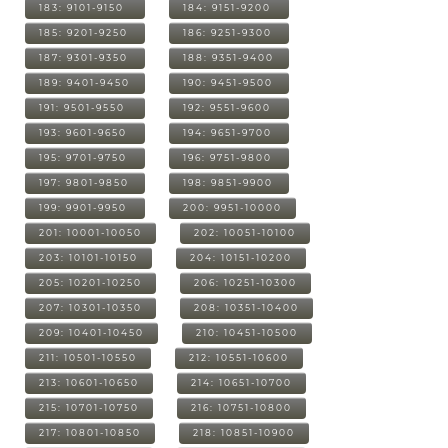
183: 9101-9150
184: 9151-9200
185: 9201-9250
186: 9251-9300
187: 9301-9350
188: 9351-9400
189: 9401-9450
190: 9451-9500
191: 9501-9550
192: 9551-9600
193: 9601-9650
194: 9651-9700
195: 9701-9750
196: 9751-9800
197: 9801-9850
198: 9851-9900
199: 9901-9950
200: 9951-10000
201: 10001-10050
202: 10051-10100
203: 10101-10150
204: 10151-10200
205: 10201-10250
206: 10251-10300
207: 10301-10350
208: 10351-10400
209: 10401-10450
210: 10451-10500
211: 10501-10550
212: 10551-10600
213: 10601-10650
214: 10651-10700
215: 10701-10750
216: 10751-10800
217: 10801-10850
218: 10851-10900