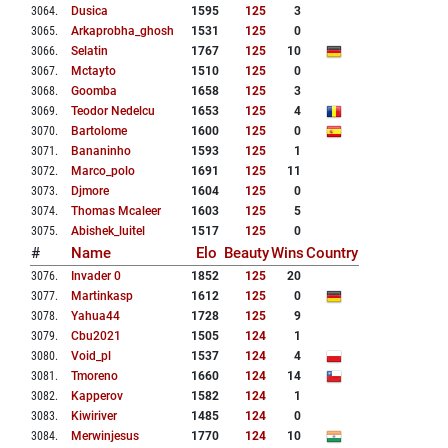
3064
.
Dusica
1595
125
3
3065
.
Arkaprobha_ghosh
1531
125
0
3066
.
Selatin
1767
125
10
3067
.
Mctayto
1510
125
0
3068
.
Goomba
1658
125
3
3069
.
Teodor Nedelcu
1653
125
4
3070
.
Bartolome
1600
125
0
3071
.
Bananinho
1593
125
1
3072
.
Marco_polo
1691
125
11
3073
.
Djmore
1604
125
0
3074
.
Thomas Mcaleer
1603
125
5
3075
.
Abishek_luitel
1517
125
0
#
Name
Elo
Beauty
Wins
Country
3076
.
Invader 0
1852
125
20
3077
.
Martinkasp
1612
125
0
3078
.
Yahua44
1728
125
9
3079
.
Cbu2021
1505
124
1
3080
.
Void_pl
1537
124
4
3081
.
Tmoreno
1660
124
14
3082
.
Kapperov
1582
124
1
3083
.
Kiwiriver
1485
124
0
3084
.
Merwinjesus
1770
124
10