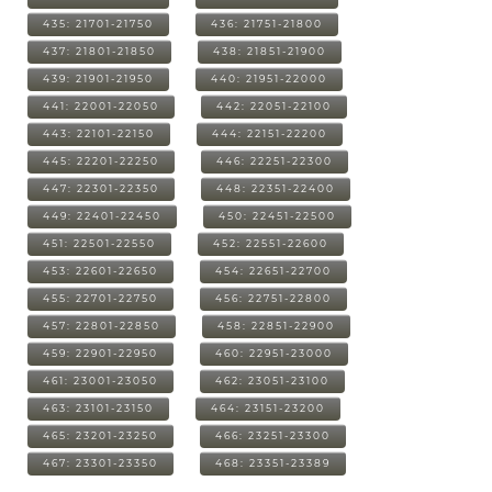
435: 21701-21750
436: 21751-21800
437: 21801-21850
438: 21851-21900
439: 21901-21950
440: 21951-22000
441: 22001-22050
442: 22051-22100
443: 22101-22150
444: 22151-22200
445: 22201-22250
446: 22251-22300
447: 22301-22350
448: 22351-22400
449: 22401-22450
450: 22451-22500
451: 22501-22550
452: 22551-22600
453: 22601-22650
454: 22651-22700
455: 22701-22750
456: 22751-22800
457: 22801-22850
458: 22851-22900
459: 22901-22950
460: 22951-23000
461: 23001-23050
462: 23051-23100
463: 23101-23150
464: 23151-23200
465: 23201-23250
466: 23251-23300
467: 23301-23350
468: 23351-23389