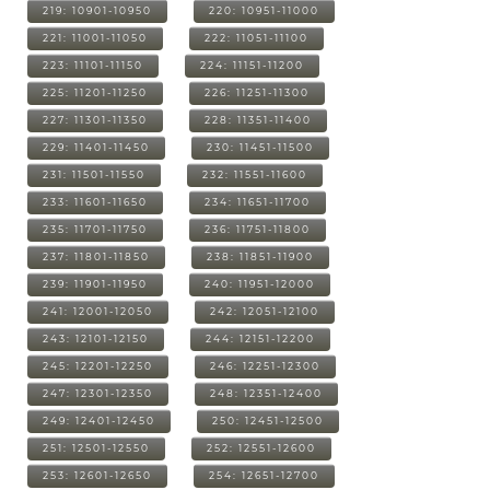
219: 10901-10950
220: 10951-11000
221: 11001-11050
222: 11051-11100
223: 11101-11150
224: 11151-11200
225: 11201-11250
226: 11251-11300
227: 11301-11350
228: 11351-11400
229: 11401-11450
230: 11451-11500
231: 11501-11550
232: 11551-11600
233: 11601-11650
234: 11651-11700
235: 11701-11750
236: 11751-11800
237: 11801-11850
238: 11851-11900
239: 11901-11950
240: 11951-12000
241: 12001-12050
242: 12051-12100
243: 12101-12150
244: 12151-12200
245: 12201-12250
246: 12251-12300
247: 12301-12350
248: 12351-12400
249: 12401-12450
250: 12451-12500
251: 12501-12550
252: 12551-12600
253: 12601-12650
254: 12651-12700