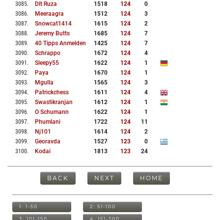
3085
.
Dlt Ruza
1518
124
0
3086
.
Meeraagra
1512
124
3
3087
.
Snowcat1414
1615
124
2
3088
.
Jeremy Butts
1685
124
7
3089
.
40 Tipps Anmelden
1425
124
7
3090
.
Schrappo
1672
124
4
3091
.
Sleepy55
1622
124
1
3092
.
Paya
1670
124
1
3093
.
Mgulla
1565
124
3
3094
.
Patrickchess
1611
124
4
3095
.
Swastikranjan
1612
124
1
3096
.
O Schumann
1622
124
1
3097
.
Phumlani
1722
124
11
3098
.
Nj101
1614
124
2
3099
.
Georavda
1527
123
0
3100
.
Kodai
1813
123
24
BACK
NEXT
HOME
1: 1-50
2: 51-100
3: 101-150
4: 151-200