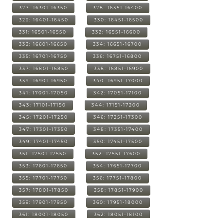
327: 16301-16350
328: 16351-16400
329: 16401-16450
330: 16451-16500
331: 16501-16550
332: 16551-16600
333: 16601-16650
334: 16651-16700
335: 16701-16750
336: 16751-16800
337: 16801-16850
338: 16851-16900
339: 16901-16950
340: 16951-17000
341: 17001-17050
342: 17051-17100
343: 17101-17150
344: 17151-17200
345: 17201-17250
346: 17251-17300
347: 17301-17350
348: 17351-17400
349: 17401-17450
350: 17451-17500
351: 17501-17550
352: 17551-17600
353: 17601-17650
354: 17651-17700
355: 17701-17750
356: 17751-17800
357: 17801-17850
358: 17851-17900
359: 17901-17950
360: 17951-18000
361: 18001-18050
362: 18051-18100