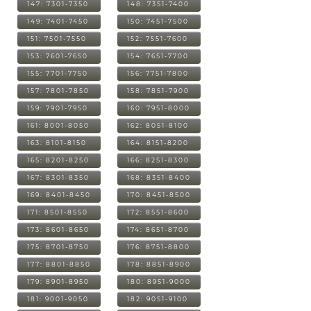
147: 7301-7350
148: 7351-7400
149: 7401-7450
150: 7451-7500
151: 7501-7550
152: 7551-7600
153: 7601-7650
154: 7651-7700
155: 7701-7750
156: 7751-7800
157: 7801-7850
158: 7851-7900
159: 7901-7950
160: 7951-8000
161: 8001-8050
162: 8051-8100
163: 8101-8150
164: 8151-8200
165: 8201-8250
166: 8251-8300
167: 8301-8350
168: 8351-8400
169: 8401-8450
170: 8451-8500
171: 8501-8550
172: 8551-8600
173: 8601-8650
174: 8651-8700
175: 8701-8750
176: 8751-8800
177: 8801-8850
178: 8851-8900
179: 8901-8950
180: 8951-9000
181: 9001-9050
182: 9051-9100