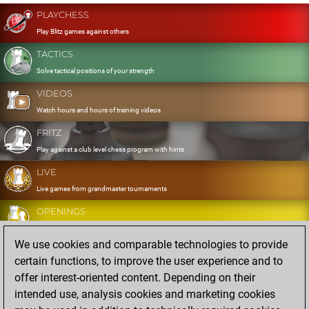
PLAYCHESS
Play Blitz games against others
TACTICS
Solve tactical positions of your strength
VIDEOS
Watch hours and hours of training videos
FRITZ
Play against a club level chess program with hints
LIVE
Live games from grandmaster tournaments
OPENINGS
Develop and exercise your openings
We use cookies and comparable technologies to provide
DATABASE
certain functions, to improve the user experience and to
Eight million strong games
offer interest-oriented content. Depending on their
MYGAMES
intended use, analysis cookies and marketing cookies
Store and analyse your own games in the cloud