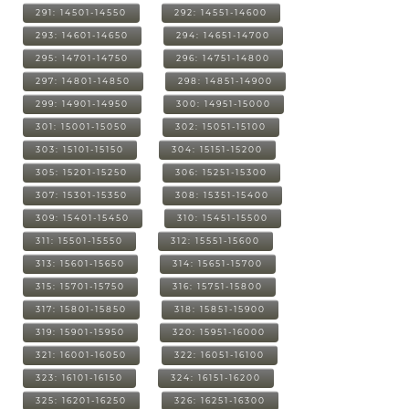
291: 14501-14550
292: 14551-14600
293: 14601-14650
294: 14651-14700
295: 14701-14750
296: 14751-14800
297: 14801-14850
298: 14851-14900
299: 14901-14950
300: 14951-15000
301: 15001-15050
302: 15051-15100
303: 15101-15150
304: 15151-15200
305: 15201-15250
306: 15251-15300
307: 15301-15350
308: 15351-15400
309: 15401-15450
310: 15451-15500
311: 15501-15550
312: 15551-15600
313: 15601-15650
314: 15651-15700
315: 15701-15750
316: 15751-15800
317: 15801-15850
318: 15851-15900
319: 15901-15950
320: 15951-16000
321: 16001-16050
322: 16051-16100
323: 16101-16150
324: 16151-16200
325: 16201-16250
326: 16251-16300