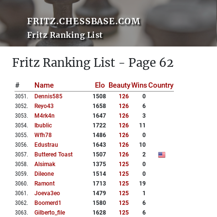
FRITZ.CHESSBASE.COM
Fritz Ranking List
Fritz Ranking List - Page 62
#
Name
Elo
Beauty
Wins
Country
3051
.
Dennis585
1508
126
0
3052
.
Reyo43
1658
126
6
3053
.
M4rk4n
1647
126
3
3054
.
Ibublic
1722
126
11
3055
.
Wfh78
1486
126
0
3056
.
Edustrau
1643
126
10
3057
.
Buttered Toast
1507
126
2
3058
.
Alsimak
1375
125
0
3059
.
Dileone
1514
125
0
3060
.
Ramont
1713
125
19
3061
.
Joeva3eo
1479
125
1
3062
.
Boomerd1
1580
125
6
3063
.
Gilberto_file
1628
125
6