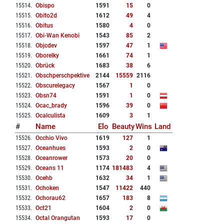
15514
.
Obispo
1591
15
0
15515
.
Obito2d
1612
49
4
15516
.
Obitus
1580
4
0
15517
.
Obi-Wan Kenobi
1543
85
2
15518
.
Objcdev
1597
47
1
15519
.
Oborelky
1661
74
1
15520
.
Obrück
1683
38
6
15521
.
Obschperschpektive
2144
15559
2116
15522
.
Obscurelegacy
1567
1
0
15523
.
Obsn74
1591
1
0
15524
.
Ocac_brady
1596
39
0
15525
.
Ocalculista
1609
3
1
#
Name
Elo
Beauty
Wins
Land
15526
.
Occhio Vivo
1619
127
1
15527
.
Oceanhues
1593
2
0
15528
.
Oceanrower
1573
20
0
15529
.
Oceans 11
1174
181483
4
15530
.
Ocehb
1632
34
1
15531
.
Ochoken
1547
11422
440
15532
.
Ochorau62
1657
183
8
15533
.
Oct21
1604
2
0
15534
.
Octal Orangutan
1593
17
0