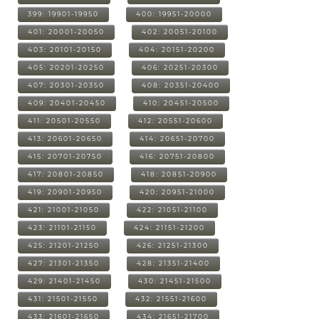
399: 19901-19950
400: 19951-20000
401: 20001-20050
402: 20051-20100
403: 20101-20150
404: 20151-20200
405: 20201-20250
406: 20251-20300
407: 20301-20350
408: 20351-20400
409: 20401-20450
410: 20451-20500
411: 20501-20550
412: 20551-20600
413: 20601-20650
414: 20651-20700
415: 20701-20750
416: 20751-20800
417: 20801-20850
418: 20851-20900
419: 20901-20950
420: 20951-21000
421: 21001-21050
422: 21051-21100
423: 21101-21150
424: 21151-21200
425: 21201-21250
426: 21251-21300
427: 21301-21350
428: 21351-21400
429: 21401-21450
430: 21451-21500
431: 21501-21550
432: 21551-21600
433: 21601-21650
434: 21651-21700