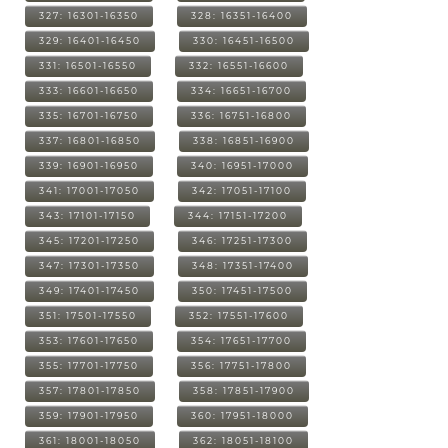
327: 16301-16350
328: 16351-16400
329: 16401-16450
330: 16451-16500
331: 16501-16550
332: 16551-16600
333: 16601-16650
334: 16651-16700
335: 16701-16750
336: 16751-16800
337: 16801-16850
338: 16851-16900
339: 16901-16950
340: 16951-17000
341: 17001-17050
342: 17051-17100
343: 17101-17150
344: 17151-17200
345: 17201-17250
346: 17251-17300
347: 17301-17350
348: 17351-17400
349: 17401-17450
350: 17451-17500
351: 17501-17550
352: 17551-17600
353: 17601-17650
354: 17651-17700
355: 17701-17750
356: 17751-17800
357: 17801-17850
358: 17851-17900
359: 17901-17950
360: 17951-18000
361: 18001-18050
362: 18051-18100