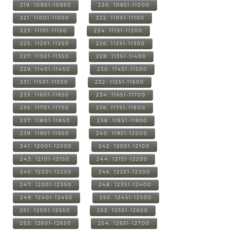
219: 10901-10950
220: 10951-11000
221: 11001-11050
222: 11051-11100
223: 11101-11150
224: 11151-11200
225: 11201-11250
226: 11251-11300
227: 11301-11350
228: 11351-11400
229: 11401-11450
230: 11451-11500
231: 11501-11550
232: 11551-11600
233: 11601-11650
234: 11651-11700
235: 11701-11750
236: 11751-11800
237: 11801-11850
238: 11851-11900
239: 11901-11950
240: 11951-12000
241: 12001-12050
242: 12051-12100
243: 12101-12150
244: 12151-12200
245: 12201-12250
246: 12251-12300
247: 12301-12350
248: 12351-12400
249: 12401-12450
250: 12451-12500
251: 12501-12550
252: 12551-12600
253: 12601-12650
254: 12651-12700