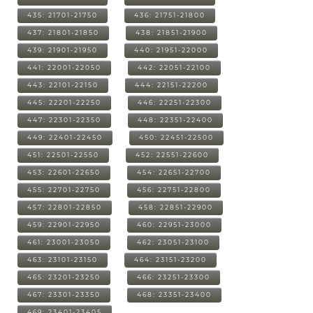
435: 21701-21750
436: 21751-21800
437: 21801-21850
438: 21851-21900
439: 21901-21950
440: 21951-22000
441: 22001-22050
442: 22051-22100
443: 22101-22150
444: 22151-22200
445: 22201-22250
446: 22251-22300
447: 22301-22350
448: 22351-22400
449: 22401-22450
450: 22451-22500
451: 22501-22550
452: 22551-22600
453: 22601-22650
454: 22651-22700
455: 22701-22750
456: 22751-22800
457: 22801-22850
458: 22851-22900
459: 22901-22950
460: 22951-23000
461: 23001-23050
462: 23051-23100
463: 23101-23150
464: 23151-23200
465: 23201-23250
466: 23251-23300
467: 23301-23350
468: 23351-23400
469: 23401-23405