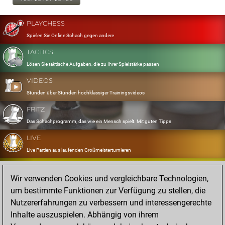
PLAYCHESS
Spielen Sie Online Schach gegen andere
TACTICS
Lösen Sie taktische Aufgaben, die zu Ihrer Spielstärke passen
VIDEOS
Stunden über Stunden hochklassiger Trainingsvideos
FRITZ
Das Schachprogramm, das wie ein Mensch spielt. Mit guten Tipps
LIVE
Live Partien aus laufenden Großmeisterturnieren
OPENINGS
Wir verwenden Cookies und vergleichbare Technologien,
Erfassen und Üben Sie Ihr Eröffnungsrepertoire
um bestimmte Funktionen zur Verfügung zu stellen, die
DATABASE
Nutzererfahrungen zu verbessern und interessengerechte
Acht Millionen starke Partien
Inhalte auszuspielen. Abhängig von ihrem
MYGAMES