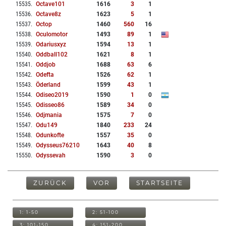
15535
.
Octave101
1616
3
1
15536
.
Octave8z
1623
5
1
15537
.
Octop
1460
560
16
15538
.
Oculomotor
1493
89
1
15539
.
Odariusxyz
1594
13
1
15540
.
Oddball102
1621
8
1
15541
.
Oddjob
1688
63
6
15542
.
Odefta
1526
62
1
15543
.
Öderland
1599
43
1
15544
.
Odiseo2019
1590
1
0
15545
.
Odisseo86
1589
34
0
15546
.
Odjmania
1575
7
0
15547
.
Odu149
1840
233
24
15548
.
Odunkofte
1557
35
0
15549
.
Odysseus76210
1643
40
8
15550
.
Odyssevah
1590
3
0
ZURÜCK
VOR
STARTSEITE
1: 1-50
2: 51-100
3: 101-150
4: 151-200