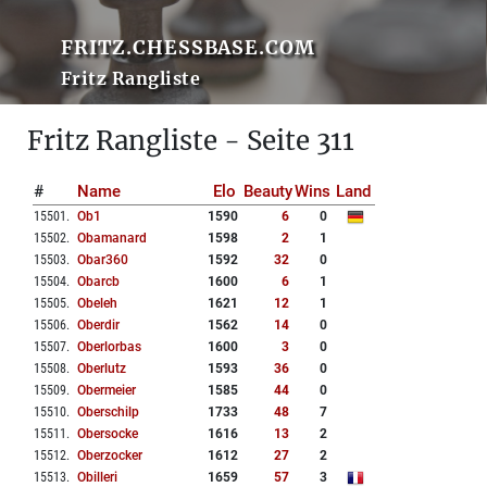
FRITZ.CHESSBASE.COM
Fritz Rangliste
Fritz Rangliste - Seite 311
#
Name
Elo
Beauty
Wins
Land
15501
.
Ob1
1590
6
0
15502
.
Obamanard
1598
2
1
15503
.
Obar360
1592
32
0
15504
.
Obarcb
1600
6
1
15505
.
Obeleh
1621
12
1
15506
.
Oberdir
1562
14
0
15507
.
Oberlorbas
1600
3
0
15508
.
Oberlutz
1593
36
0
15509
.
Obermeier
1585
44
0
15510
.
Oberschilp
1733
48
7
15511
.
Obersocke
1616
13
2
15512
.
Oberzocker
1612
27
2
15513
.
Obilleri
1659
57
3