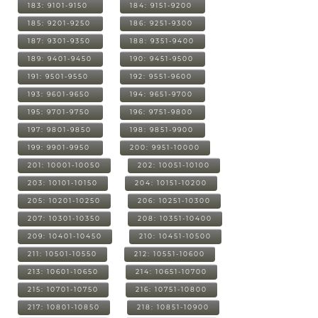
183: 9101-9150
184: 9151-9200
185: 9201-9250
186: 9251-9300
187: 9301-9350
188: 9351-9400
189: 9401-9450
190: 9451-9500
191: 9501-9550
192: 9551-9600
193: 9601-9650
194: 9651-9700
195: 9701-9750
196: 9751-9800
197: 9801-9850
198: 9851-9900
199: 9901-9950
200: 9951-10000
201: 10001-10050
202: 10051-10100
203: 10101-10150
204: 10151-10200
205: 10201-10250
206: 10251-10300
207: 10301-10350
208: 10351-10400
209: 10401-10450
210: 10451-10500
211: 10501-10550
212: 10551-10600
213: 10601-10650
214: 10651-10700
215: 10701-10750
216: 10751-10800
217: 10801-10850
218: 10851-10900