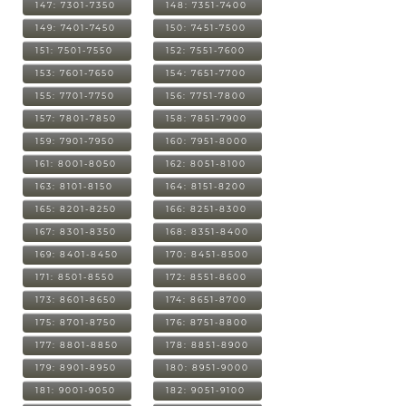
147: 7301-7350
148: 7351-7400
149: 7401-7450
150: 7451-7500
151: 7501-7550
152: 7551-7600
153: 7601-7650
154: 7651-7700
155: 7701-7750
156: 7751-7800
157: 7801-7850
158: 7851-7900
159: 7901-7950
160: 7951-8000
161: 8001-8050
162: 8051-8100
163: 8101-8150
164: 8151-8200
165: 8201-8250
166: 8251-8300
167: 8301-8350
168: 8351-8400
169: 8401-8450
170: 8451-8500
171: 8501-8550
172: 8551-8600
173: 8601-8650
174: 8651-8700
175: 8701-8750
176: 8751-8800
177: 8801-8850
178: 8851-8900
179: 8901-8950
180: 8951-9000
181: 9001-9050
182: 9051-9100