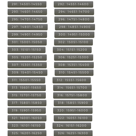
291: 14501-14550
292: 14551-14600
293: 14601-14650
294: 14651-14700
295: 14701-14750
296: 14751-14800
297: 14801-14850
298: 14851-14900
299: 14901-14950
300: 14951-15000
301: 15001-15050
302: 15051-15100
303: 15101-15150
304: 15151-15200
305: 15201-15250
306: 15251-15300
307: 15301-15350
308: 15351-15400
309: 15401-15450
310: 15451-15500
311: 15501-15550
312: 15551-15600
313: 15601-15650
314: 15651-15700
315: 15701-15750
316: 15751-15800
317: 15801-15850
318: 15851-15900
319: 15901-15950
320: 15951-16000
321: 16001-16050
322: 16051-16100
323: 16101-16150
324: 16151-16200
325: 16201-16250
326: 16251-16300