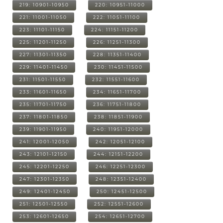
219: 10901-10950
220: 10951-11000
221: 11001-11050
222: 11051-11100
223: 11101-11150
224: 11151-11200
225: 11201-11250
226: 11251-11300
227: 11301-11350
228: 11351-11400
229: 11401-11450
230: 11451-11500
231: 11501-11550
232: 11551-11600
233: 11601-11650
234: 11651-11700
235: 11701-11750
236: 11751-11800
237: 11801-11850
238: 11851-11900
239: 11901-11950
240: 11951-12000
241: 12001-12050
242: 12051-12100
243: 12101-12150
244: 12151-12200
245: 12201-12250
246: 12251-12300
247: 12301-12350
248: 12351-12400
249: 12401-12450
250: 12451-12500
251: 12501-12550
252: 12551-12600
253: 12601-12650
254: 12651-12700