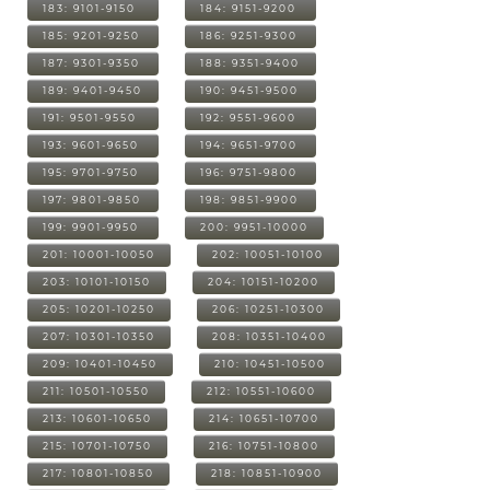
183: 9101-9150
184: 9151-9200
185: 9201-9250
186: 9251-9300
187: 9301-9350
188: 9351-9400
189: 9401-9450
190: 9451-9500
191: 9501-9550
192: 9551-9600
193: 9601-9650
194: 9651-9700
195: 9701-9750
196: 9751-9800
197: 9801-9850
198: 9851-9900
199: 9901-9950
200: 9951-10000
201: 10001-10050
202: 10051-10100
203: 10101-10150
204: 10151-10200
205: 10201-10250
206: 10251-10300
207: 10301-10350
208: 10351-10400
209: 10401-10450
210: 10451-10500
211: 10501-10550
212: 10551-10600
213: 10601-10650
214: 10651-10700
215: 10701-10750
216: 10751-10800
217: 10801-10850
218: 10851-10900