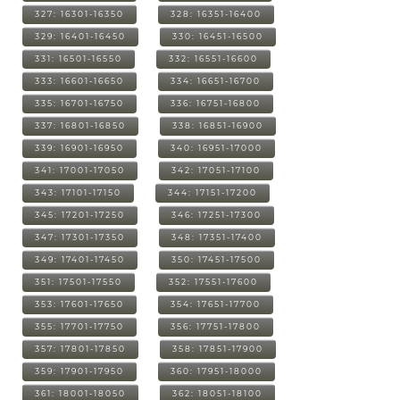
327: 16301-16350
328: 16351-16400
329: 16401-16450
330: 16451-16500
331: 16501-16550
332: 16551-16600
333: 16601-16650
334: 16651-16700
335: 16701-16750
336: 16751-16800
337: 16801-16850
338: 16851-16900
339: 16901-16950
340: 16951-17000
341: 17001-17050
342: 17051-17100
343: 17101-17150
344: 17151-17200
345: 17201-17250
346: 17251-17300
347: 17301-17350
348: 17351-17400
349: 17401-17450
350: 17451-17500
351: 17501-17550
352: 17551-17600
353: 17601-17650
354: 17651-17700
355: 17701-17750
356: 17751-17800
357: 17801-17850
358: 17851-17900
359: 17901-17950
360: 17951-18000
361: 18001-18050
362: 18051-18100