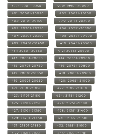
399: 19901-19950
400: 19951-20000
401: 20001-20050
402: 20051-20100
403: 20101-20150
404: 20151-20200
405: 20201-20250
406: 20251-20300
407: 20301-20350
408: 20351-20400
409: 20401-20450
410: 20451-20500
411: 20501-20550
412: 20551-20600
413: 20601-20650
414: 20651-20700
415: 20701-20750
416: 20751-20800
417: 20801-20850
418: 20851-20900
419: 20901-20950
420: 20951-21000
421: 21001-21050
422: 21051-21100
423: 21101-21150
424: 21151-21200
425: 21201-21250
426: 21251-21300
427: 21301-21350
428: 21351-21400
429: 21401-21450
430: 21451-21500
431: 21501-21550
432: 21551-21600
433: 21601-21650
434: 21651-21700