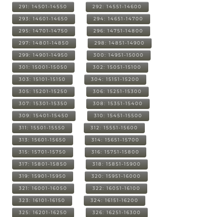
291: 14501-14550
292: 14551-14600
293: 14601-14650
294: 14651-14700
295: 14701-14750
296: 14751-14800
297: 14801-14850
298: 14851-14900
299: 14901-14950
300: 14951-15000
301: 15001-15050
302: 15051-15100
303: 15101-15150
304: 15151-15200
305: 15201-15250
306: 15251-15300
307: 15301-15350
308: 15351-15400
309: 15401-15450
310: 15451-15500
311: 15501-15550
312: 15551-15600
313: 15601-15650
314: 15651-15700
315: 15701-15750
316: 15751-15800
317: 15801-15850
318: 15851-15900
319: 15901-15950
320: 15951-16000
321: 16001-16050
322: 16051-16100
323: 16101-16150
324: 16151-16200
325: 16201-16250
326: 16251-16300