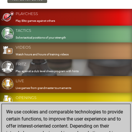
PLAYCHESS
Play Blitz games against others
TACTICS
Solve tactical positions of your strength
VIDEOS
Watch hours and hours of training videos
FRITZ
Play against a club level chess program with hints
LIVE
Live games from grandmaster tournaments
OPENINGS
Develop and exercise your openings
We use cookies and comparable technologies to provide
DATABASE
certain functions, to improve the user experience and to
Eight million strong games
offer interest-oriented content. Depending on their
MYGAMES