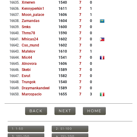
16635
.
Xmerwn
1540
7
0
16636
.
Kennyperkin1
1611
7
1
16637
.
Moon_palace
1606
7
1
16638
.
Zamandas
1604
7
0
16639
.
Smks
1600
7
0
16640
.
Thms78
1590
7
0
16641
.
Mhicas24
1602
7
0
16642
.
Cso_mund
1602
7
0
16643
.
Matelov
1610
7
1
16644
.
Mic44
1541
7
0
16645
.
Alnovora
1606
7
0
16646
.
Skebi
1589
7
0
16647
.
Esrut
1582
7
0
16648
.
Trungok
1540
7
0
16649
.
Draymankandeel
1589
7
0
16650
.
Marcopacio
1655
7
3
BACK
NEXT
HOME
1: 1-50
2: 51-100
3: 101-150
4: 151-200