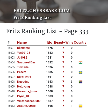
FRITZ.CHESSBASE.COM
Fritz Ranking List
Fritz Ranking List - Page 333
#
Name
Elo
Beauty
Wins
Country
16601
.
Dilettante
1575
7
0
16602
.
Yes90125
1583
7
0
16603
.
Jb1982
1541
7
0
16604
.
Swapneel Das
1622
7
1
16605
.
Timdarlau
1576
7
0
16606
.
Pederc
1585
7
0
16607
.
Derek1986
1561
7
0
16608
.
Nupodnu
1653
7
3
16609
.
Hetoyung
1588
7
0
16610
.
Prasanta_kumar
1600
7
0
16611
.
Piyali_18
1603
7
0
16612
.
Vulcanobeat3000
1587
7
0
16613
.
Alexthe200elo
1595
7
1