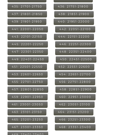
435: 21701-21750
436: 21751-21800
437: 21801-21850
438: 21851-21900
439: 21901-21950
440: 21951-22000
441: 22001-22050
442: 22051-22100
443: 22101-22150
444: 22151-22200
445: 22201-22250
446: 22251-22300
447: 22301-22350
448: 22351-22400
449: 22401-22450
450: 22451-22500
451: 22501-22550
452: 22551-22600
453: 22601-22650
454: 22651-22700
455: 22701-22750
456: 22751-22800
457: 22801-22850
458: 22851-22900
459: 22901-22950
460: 22951-23000
461: 23001-23050
462: 23051-23100
463: 23101-23150
464: 23151-23200
465: 23201-23250
466: 23251-23300
467: 23301-23350
468: 23351-23400
469: 23401-23402