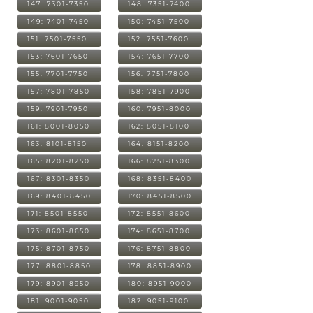
147: 7301-7350
148: 7351-7400
149: 7401-7450
150: 7451-7500
151: 7501-7550
152: 7551-7600
153: 7601-7650
154: 7651-7700
155: 7701-7750
156: 7751-7800
157: 7801-7850
158: 7851-7900
159: 7901-7950
160: 7951-8000
161: 8001-8050
162: 8051-8100
163: 8101-8150
164: 8151-8200
165: 8201-8250
166: 8251-8300
167: 8301-8350
168: 8351-8400
169: 8401-8450
170: 8451-8500
171: 8501-8550
172: 8551-8600
173: 8601-8650
174: 8651-8700
175: 8701-8750
176: 8751-8800
177: 8801-8850
178: 8851-8900
179: 8901-8950
180: 8951-9000
181: 9001-9050
182: 9051-9100