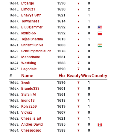
16614
.
Lfgargo
1590
7
0
16615
.
Limouz1
1630
7
2
16616
.
Bhavya Seth
1621
7
1
16617
.
Townchess
1614
7
1
16618
.
Bl00zjammer
1592
7
0
16619
.
Idyllic-66
1592
7
0
16620
.
Tejas Sharma
1613
7
1
16621
.
Shrishti Shiva
1603
7
0
16622
.
Schrumpfschlauch
1578
7
0
16623
.
Manndrake
1561
7
0
16624
.
Westking
1588
7
0
16625
.
Lagodale
1590
7
0
#
Name
Elo
Beauty
Wins
Country
16626
.
Siegfr
1596
7
1
16627
.
Brando333
1601
7
0
16628
.
Stefan M
1561
7
0
16629
.
Ingrid13
1618
7
1
16630
.
Kolya259
1619
7
1
16631
.
Vicvaz
1607
7
0
16632
.
Chess_is_art
1621
7
1
16633
.
Andres David
1585
7
0
16634
.
Chessqosqo
1588
7
0