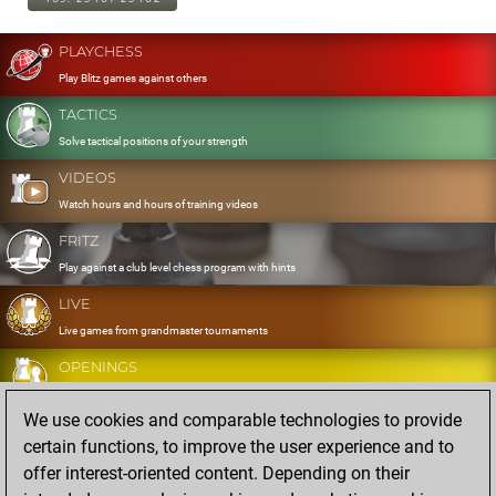
PLAYCHESS
Play Blitz games against others
TACTICS
Solve tactical positions of your strength
VIDEOS
Watch hours and hours of training videos
FRITZ
Play against a club level chess program with hints
LIVE
Live games from grandmaster tournaments
OPENINGS
Develop and exercise your openings
We use cookies and comparable technologies to provide
DATABASE
certain functions, to improve the user experience and to
Eight million strong games
offer interest-oriented content. Depending on their
MYGAMES