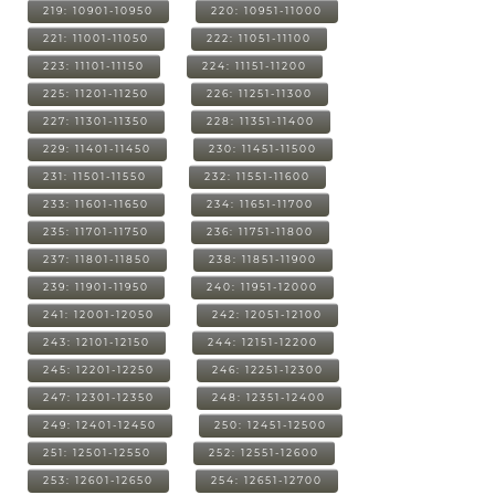
219: 10901-10950
220: 10951-11000
221: 11001-11050
222: 11051-11100
223: 11101-11150
224: 11151-11200
225: 11201-11250
226: 11251-11300
227: 11301-11350
228: 11351-11400
229: 11401-11450
230: 11451-11500
231: 11501-11550
232: 11551-11600
233: 11601-11650
234: 11651-11700
235: 11701-11750
236: 11751-11800
237: 11801-11850
238: 11851-11900
239: 11901-11950
240: 11951-12000
241: 12001-12050
242: 12051-12100
243: 12101-12150
244: 12151-12200
245: 12201-12250
246: 12251-12300
247: 12301-12350
248: 12351-12400
249: 12401-12450
250: 12451-12500
251: 12501-12550
252: 12551-12600
253: 12601-12650
254: 12651-12700