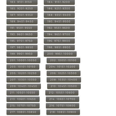
183: 9101-9150
184: 9151-9200
185: 9201-9250
186: 9251-9300
187: 9301-9350
188: 9351-9400
189: 9401-9450
190: 9451-9500
191: 9501-9550
192: 9551-9600
193: 9601-9650
194: 9651-9700
195: 9701-9750
196: 9751-9800
197: 9801-9850
198: 9851-9900
199: 9901-9950
200: 9951-10000
201: 10001-10050
202: 10051-10100
203: 10101-10150
204: 10151-10200
205: 10201-10250
206: 10251-10300
207: 10301-10350
208: 10351-10400
209: 10401-10450
210: 10451-10500
211: 10501-10550
212: 10551-10600
213: 10601-10650
214: 10651-10700
215: 10701-10750
216: 10751-10800
217: 10801-10850
218: 10851-10900