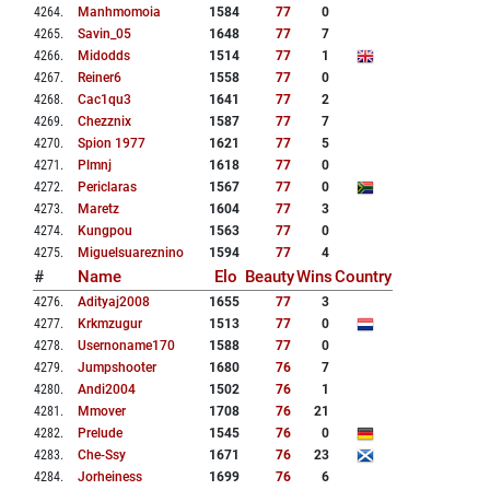
4264
.
Manhmomoia
1584
77
0
4265
.
Savin_05
1648
77
7
4266
.
Midodds
1514
77
1
4267
.
Reiner6
1558
77
0
4268
.
Cac1qu3
1641
77
2
4269
.
Chezznix
1587
77
7
4270
.
Spion 1977
1621
77
5
4271
.
Plmnj
1618
77
0
4272
.
Periclaras
1567
77
0
4273
.
Maretz
1604
77
3
4274
.
Kungpou
1563
77
0
4275
.
Miguelsuareznino
1594
77
4
#
Name
Elo
Beauty
Wins
Country
4276
.
Adityaj2008
1655
77
3
4277
.
Krkmzugur
1513
77
0
4278
.
Usernoname170
1588
77
0
4279
.
Jumpshooter
1680
76
7
4280
.
Andi2004
1502
76
1
4281
.
Mmover
1708
76
21
4282
.
Prelude
1545
76
0
4283
.
Che-Ssy
1671
76
23
4284
.
Jorheiness
1699
76
6