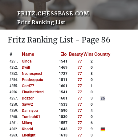
FRITZ.CHESSBASE.COM
Fritz Ranking List
Fritz Ranking List - Page 86
#
Name
Elo
Beauty
Wins
Country
4251
.
Ginga
1541
77
2
4252
.
Dwill
1469
77
0
4253
.
Neurospeed
1727
77
8
4254
.
Pradeeppaiu
1511
77
0
4255
.
Cord77
1601
77
1
4256
.
Finalhatdeed
1541
77
0
4257
.
Dozzor
1601
77
3
4258
.
Sawy2
1533
77
0
4259
.
Damnyou
1590
77
4
4260
.
Tumtrah01
1530
77
0
4261
.
Mikeq
1557
77
6
4262
.
Khecki
1643
77
9
4263
.
Enelight
1613
77
3