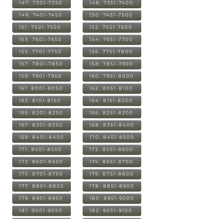
147: 7301-7350
148: 7351-7400
149: 7401-7450
150: 7451-7500
151: 7501-7550
152: 7551-7600
153: 7601-7650
154: 7651-7700
155: 7701-7750
156: 7751-7800
157: 7801-7850
158: 7851-7900
159: 7901-7950
160: 7951-8000
161: 8001-8050
162: 8051-8100
163: 8101-8150
164: 8151-8200
165: 8201-8250
166: 8251-8300
167: 8301-8350
168: 8351-8400
169: 8401-8450
170: 8451-8500
171: 8501-8550
172: 8551-8600
173: 8601-8650
174: 8651-8700
175: 8701-8750
176: 8751-8800
177: 8801-8850
178: 8851-8900
179: 8901-8950
180: 8951-9000
181: 9001-9050
182: 9051-9100