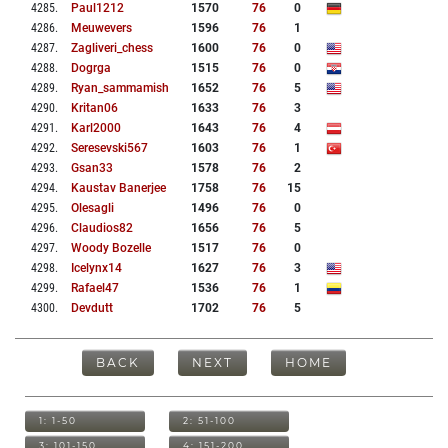
4285
.
Paul1212
1570
76
0
4286
.
Meuwevers
1596
76
1
4287
.
Zagliveri_chess
1600
76
0
4288
.
Dogrga
1515
76
0
4289
.
Ryan_sammamish
1652
76
5
4290
.
Kritan06
1633
76
3
4291
.
Karl2000
1643
76
4
4292
.
Seresevski567
1603
76
1
4293
.
Gsan33
1578
76
2
4294
.
Kaustav Banerjee
1758
76
15
4295
.
Olesagli
1496
76
0
4296
.
Claudios82
1656
76
5
4297
.
Woody Bozelle
1517
76
0
4298
.
Icelynx14
1627
76
3
4299
.
Rafael47
1536
76
1
4300
.
Devdutt
1702
76
5
BACK
NEXT
HOME
1: 1-50
2: 51-100
3: 101-150
4: 151-200